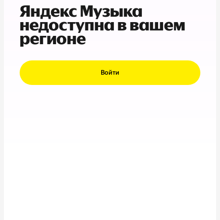
Яндекс Музыка
недоступна в вашем
регионе
Войти