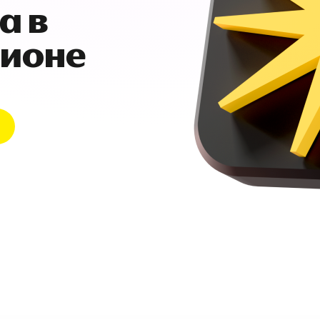
а в
гионе