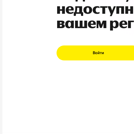
недоступн
вашем ре
Войти