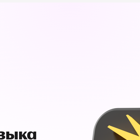
узыка