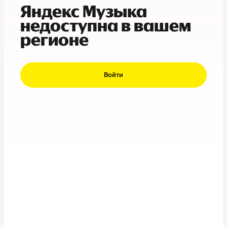
Яндекс Музыка
недоступна в вашем
регионе
Войти