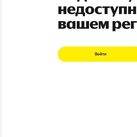
недоступн
вашем ре
Войти