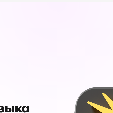
узыка