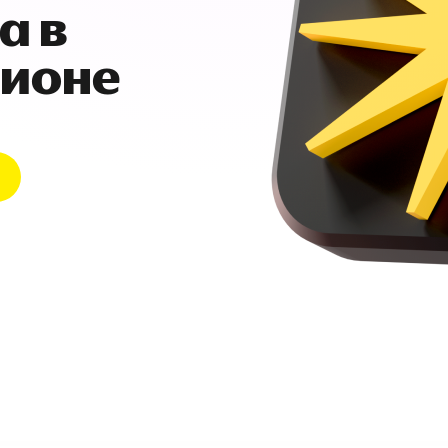
а в
гионе