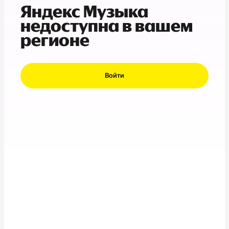
Яндекс Музыка
недоступна в вашем
регионе
Войти