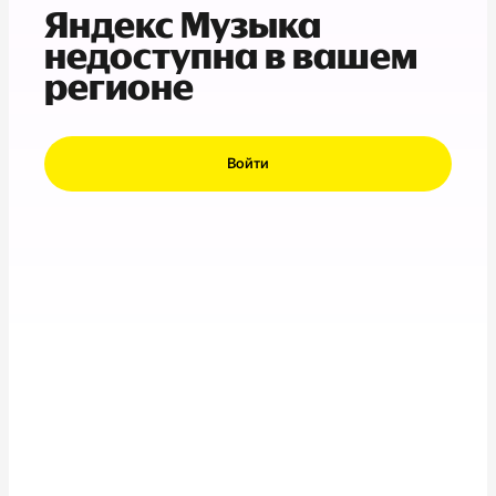
Яндекс Музыка
недоступна в вашем
регионе
Войти