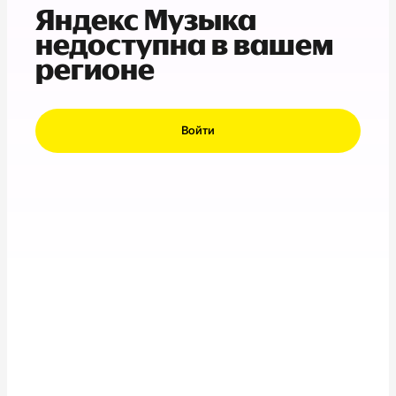
Яндекс Музыка
недоступна в вашем
регионе
Войти