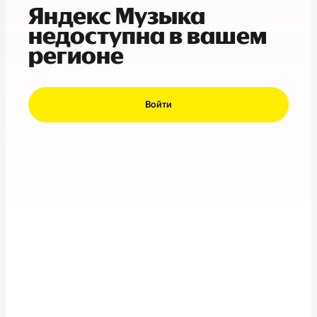
Яндекс Музыка
недоступна в вашем
регионе
Войти