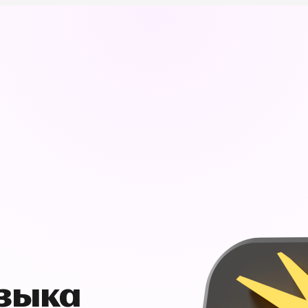
узыка