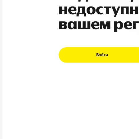
недоступн
вашем ре
Войти