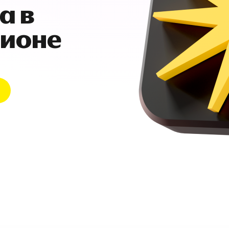
а в
гионе