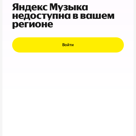
Яндекс Музыка
недоступна в вашем
регионе
Войти