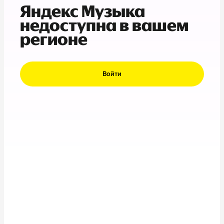
Яндекс Музыка
недоступна в вашем
регионе
Войти