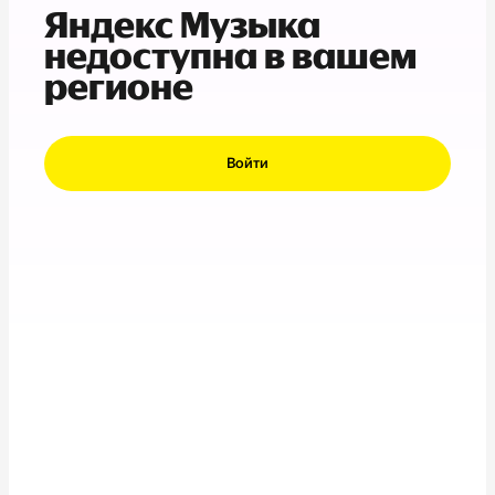
Яндекс Музыка
недоступна в вашем
регионе
Войти