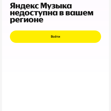
Яндекс Музыка
недоступна в вашем
регионе
Войти