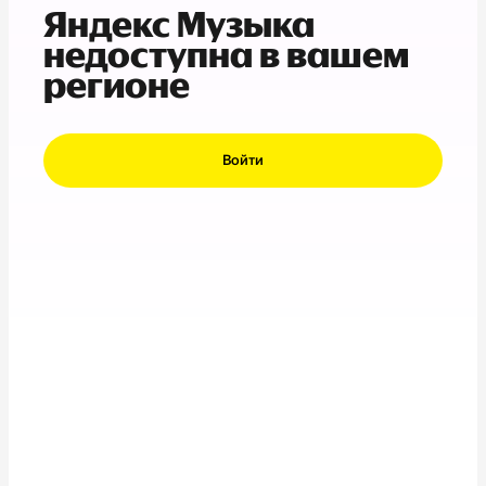
Яндекс Музыка
недоступна в вашем
регионе
Войти