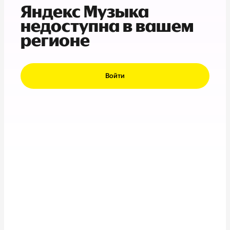
Яндекс Музыка
недоступна в вашем
регионе
Войти