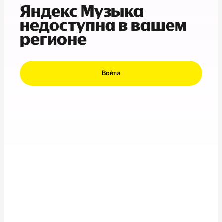
Яндекс Музыка
недоступна в вашем
регионе
Войти