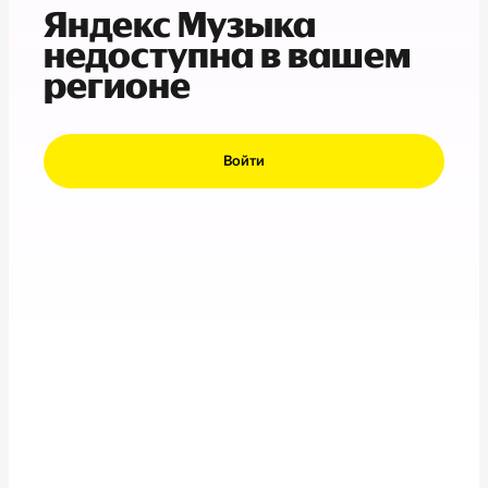
Яндекс Музыка
недоступна в вашем
регионе
Войти