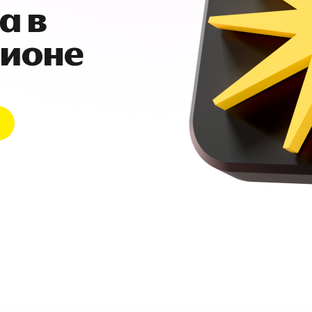
а в
гионе