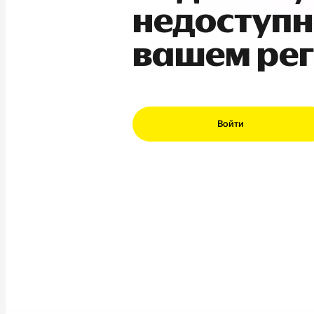
недоступн
вашем ре
Войти