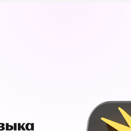
узыка