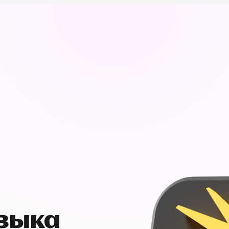
узыка