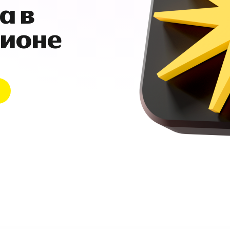
а в
гионе