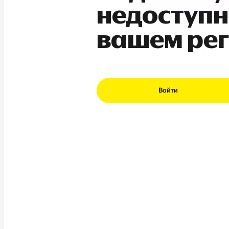
недоступн
вашем ре
Войти