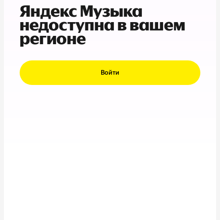
Яндекс Музыка
недоступна в вашем
регионе
Войти