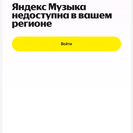
Яндекс Музыка
недоступна в вашем
регионе
Войти