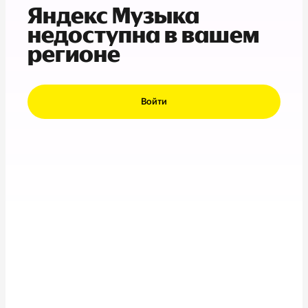
Яндекс Музыка
недоступна в вашем
регионе
Войти