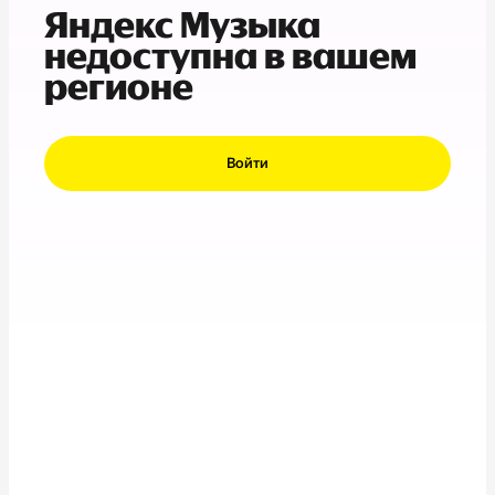
Яндекс Музыка
недоступна в вашем
регионе
Войти