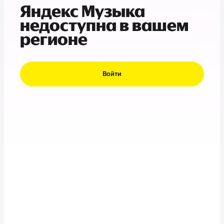
Яндекс Музыка
недоступна в вашем
регионе
Войти