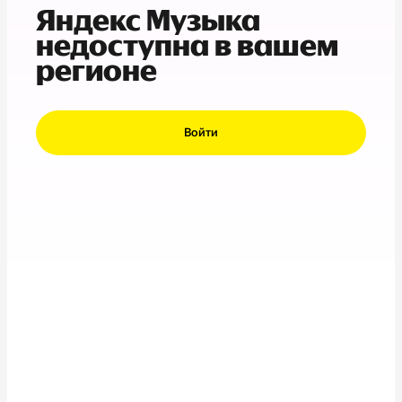
Яндекс Музыка
недоступна в вашем
регионе
Войти