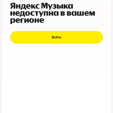
Яндекс Музыка
недоступна в вашем
регионе
Войти