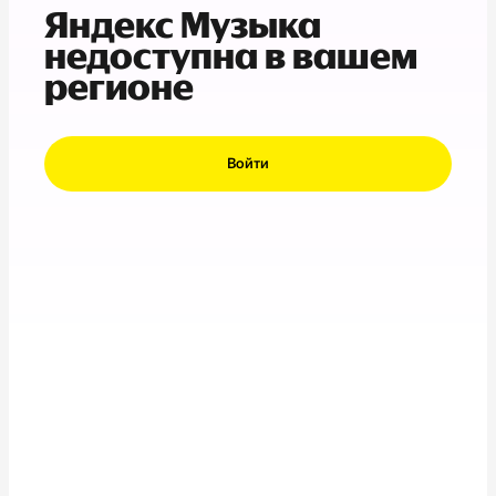
Яндекс Музыка
недоступна в вашем
регионе
Войти