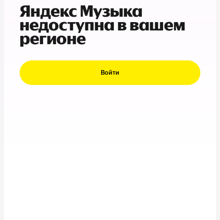
Яндекс Музыка
недоступна в вашем
регионе
Войти