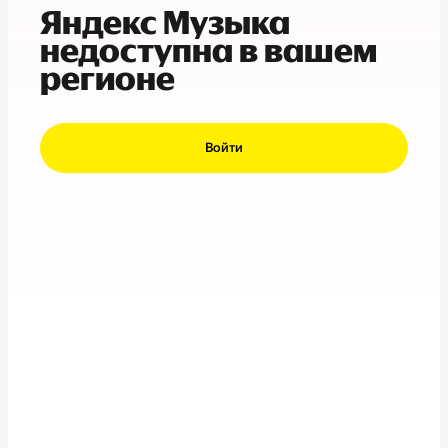
Яндекс Музыка
недоступна в вашем
регионе
Войти