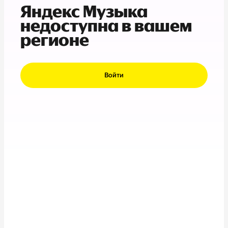
Яндекс Музыка
недоступна в вашем
регионе
Войти