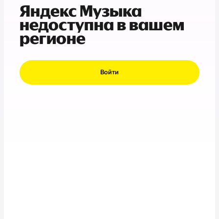
Яндекс Музыка
недоступна в вашем
регионе
Войти