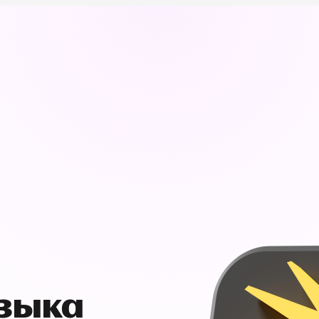
узыка