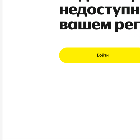
недоступн
вашем ре
Войти