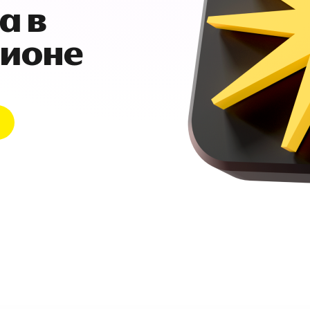
а в
гионе