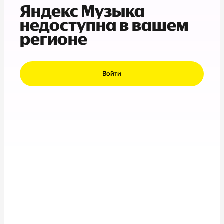
Яндекс Музыка
недоступна в вашем
регионе
Войти