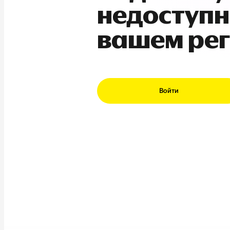
недоступн
вашем ре
Войти