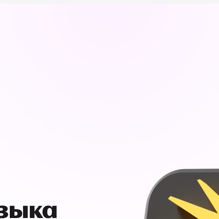
узыка