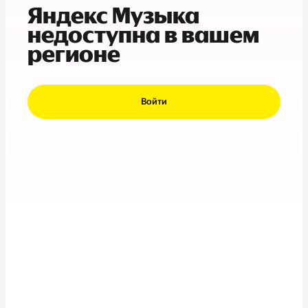
Яндекс Музыка
недоступна в вашем
регионе
Войти