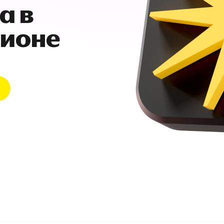
а в
гионе