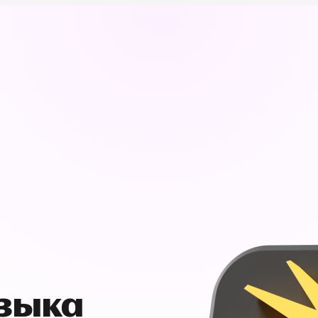
узыка