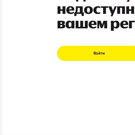
недоступн
вашем ре
Войти