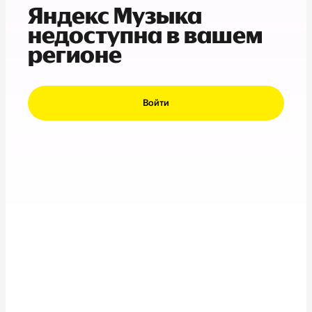
Яндекс Музыка
недоступна в вашем
регионе
Войти