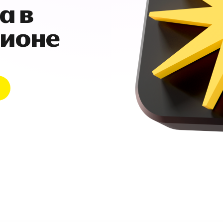
а в
гионе