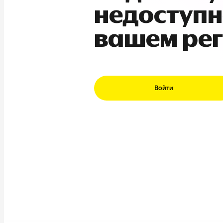
недоступн
вашем ре
Войти