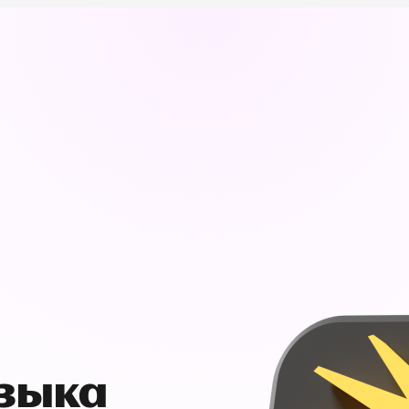
узыка