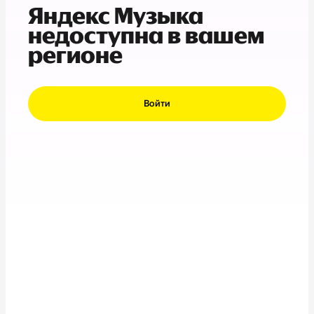
Яндекс Музыка
недоступна в вашем
регионе
Войти