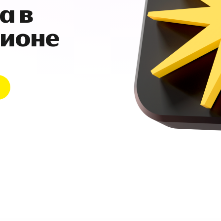
а в
гионе