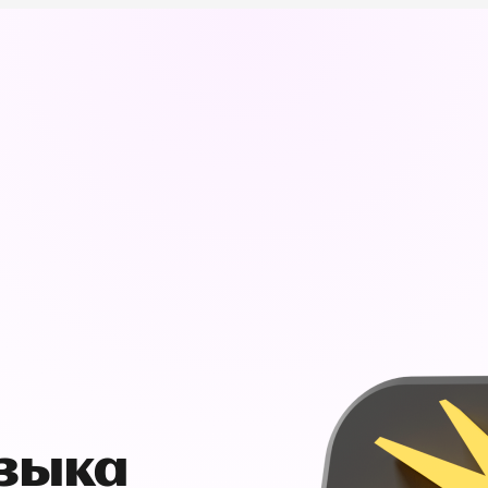
узыка