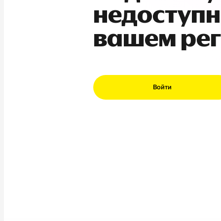
недоступн
вашем ре
Войти