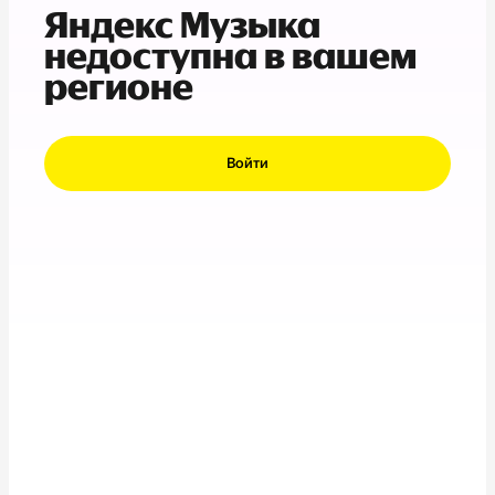
Яндекс Музыка
недоступна в вашем
регионе
Войти