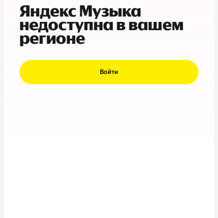
Яндекс Музыка
недоступна в вашем
регионе
Войти