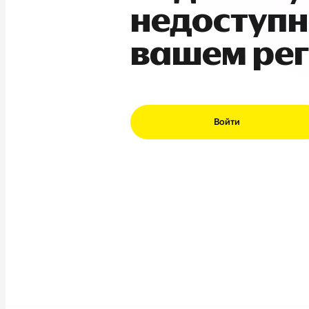
недоступн
вашем ре
Войти