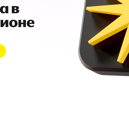
а в
гионе