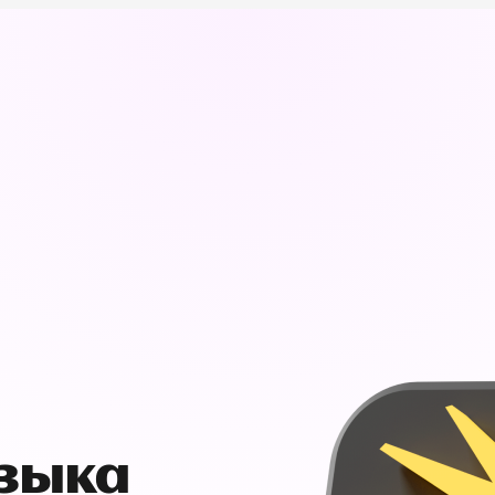
узыка