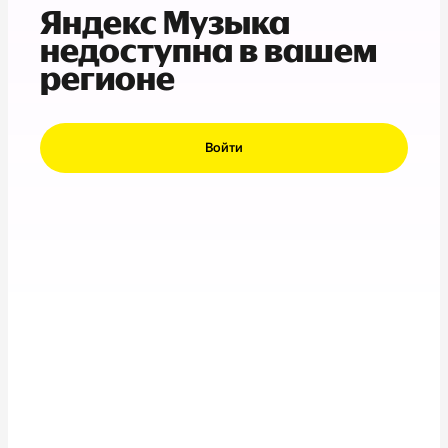
Яндекс Музыка
недоступна в вашем
регионе
Войти