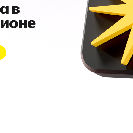
а в
гионе