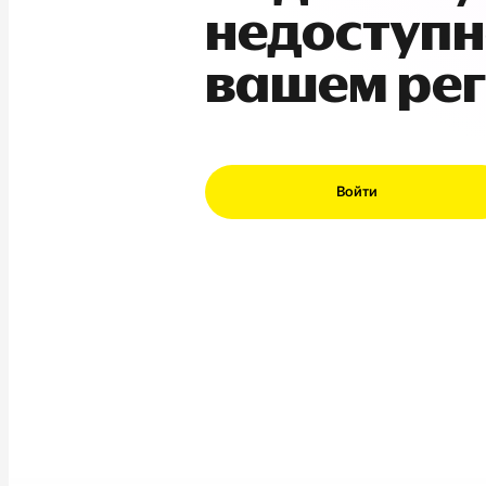
недоступн
вашем ре
Войти