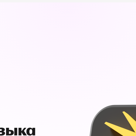
узыка