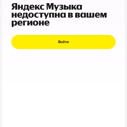
Яндекс Музыка
недоступна в вашем
регионе
Войти