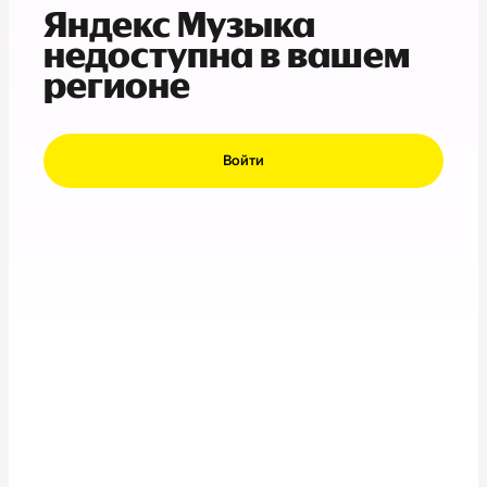
Яндекс Музыка
недоступна в вашем
регионе
Войти