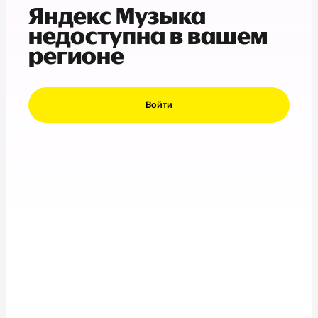
Яндекс Музыка
недоступна в вашем
регионе
Войти