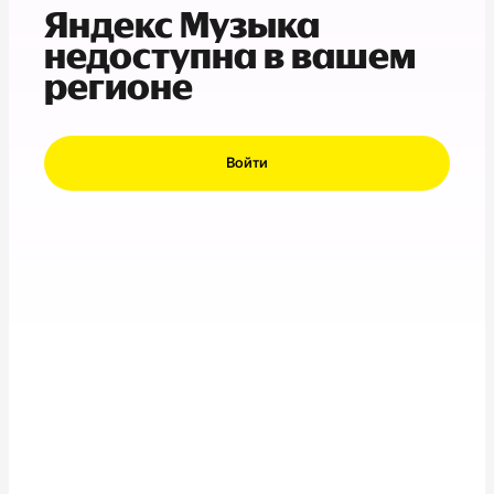
Яндекс Музыка
недоступна в вашем
регионе
Войти