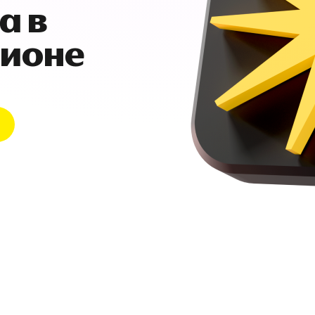
а в
гионе