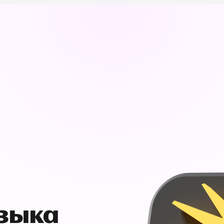
узыка