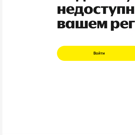
недоступн
вашем ре
Войти